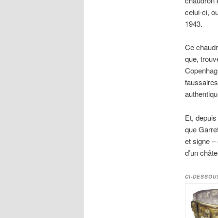
chaudron e
celui-ci, o
1943.
Ce chaudro
que, trouv
Copenhagu
faussaires
authentiqu
Et, depuis
que Garret
et signe – 
d’un châte
CI-DESSOU