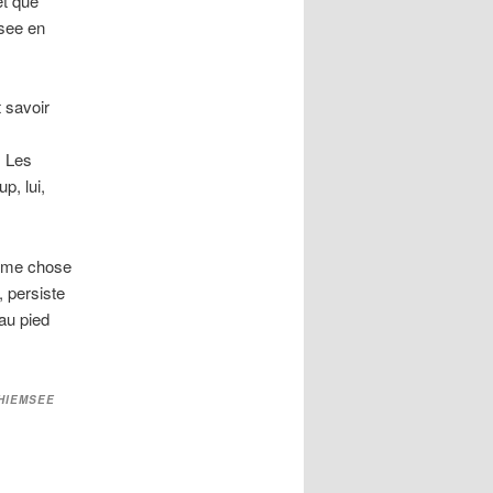
et que
msee en
t savoir
. Les
p, lui,
même chose
, persiste
 au pied
HIEMSEE