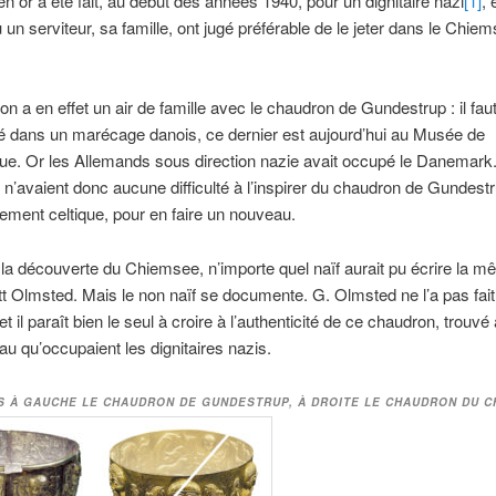
n or a été fait, au début des années 1940, pour un dignitaire nazi
[1]
, 
u un serviteur, sa famille, ont jugé préférable de le jeter dans le Chie
n a en effet un air de famille avec le chaudron de Gundestrup : il fau
é dans un marécage danois, ce dernier est aujourd’hui au Musée de
e. Or les Allemands sous direction nazie avait occupé le Danemark
 n’avaient donc aucune difficulté à l’inspirer du chaudron de Gundestru
ement celtique, pour en faire un nouveau.
 la découverte du Chiemsee, n’importe quel naïf aurait pu écrire la 
t Olmsted. Mais le non naïf se documente. G. Olmsted ne l’a pas fait
et il paraît bien le seul à croire à l’authenticité de ce chaudron, trouvé
au qu’occupaient les dignitaires nazis.
S À GAUCHE LE CHAUDRON DE GUNDESTRUP, À DROITE LE CHAUDRON DU C