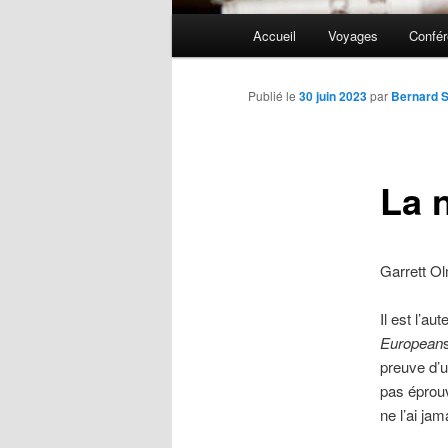
Menu
Accueil
Voyages
Confé
principal
Publié le
30 juin 2023
par
Bernard S
La 
Garrett Ol
Il est l’au
European
preuve d’u
pas éprouv
ne l’ai ja