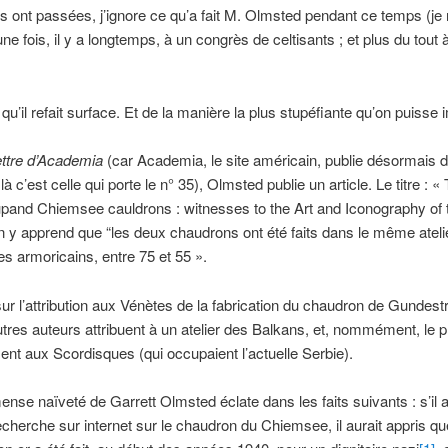
 ont passées, j’ignore ce qu’a fait M. Olmsted pendant ce temps (je n
ne fois, il y a longtemps, à un congrès de celtisants ; et plus du tout 
qu’il refait surface. Et de la manière la plus stupéfiante qu’on puisse 
ttre d’Academia
(car Academia, le site américain, publie désormais 
t là c’est celle qui porte le n° 35), Olmsted publie un article. Le titre : «
and Chiemsee cauldrons : witnesses to the Art and Iconography of t
n y apprend que “les deux chaudrons ont été faits dans le même atelie
s armoricains, entre 75 et 55 ».
r l’attribution aux Vénètes de la fabrication du chaudron de Gundest
utres auteurs attribuent à un atelier des Balkans, et, nommément, le p
nt aux Scordisques (qui occupaient l’actuelle Serbie).
ense naïveté de Garrett Olmsted éclate dans les faits suivants : s’il ava
cherche sur internet sur le chaudron du Chiemsee, il aurait appris qu