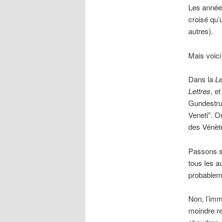
Les années
croisé qu’u
autres).
Mais voici 
Dans la
Le
Lettres
, e
Gundestrup
Veneti”. O
des Vénète
Passons su
tous les a
probableme
Non, l’imm
moindre re