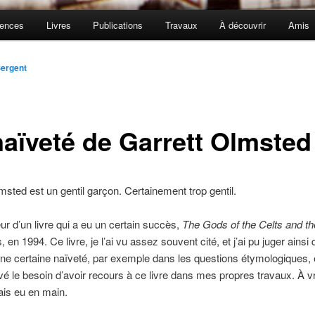
rences
Livres
Publications
Travaux
À découvrir
Amis
ergent
naïveté de Garrett Olmsted
msted est un gentil garçon. Certainement trop gentil.
teur d’un livre qui a eu un certain succès,
The Gods of the Celts and th
s, en 1994. Ce livre, je l’ai vu assez souvent cité, et j’ai pu juger ainsi qu
ne certaine naïveté, par exemple dans les questions étymologiques, et
é le besoin d’avoir recours à ce livre dans mes propres travaux. À vra
mais eu en main.