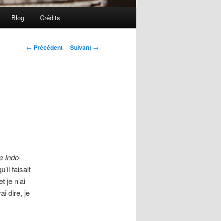
Blog
Crédits
Navigation
←
Précédent
Suivant
→
des
articles
e Indo-
’il faisait
 je n’ai
i dire, je