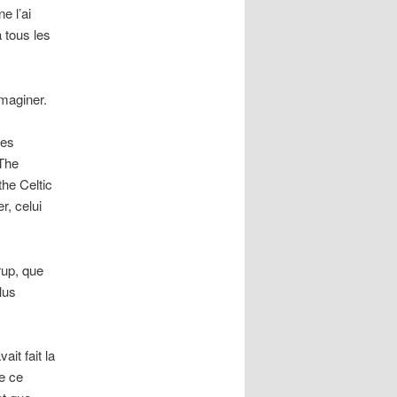
e l’ai
à tous les
imaginer.
des
 The
he Celtic
r, celui
rup, que
lus
it fait la
e ce