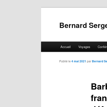
Aller
au
contenu
Bernard Serg
principal
Menu
Accueil
Voyages
Confé
principal
Publié le
4 mai 2021
par
Bernard S
Bar
fra