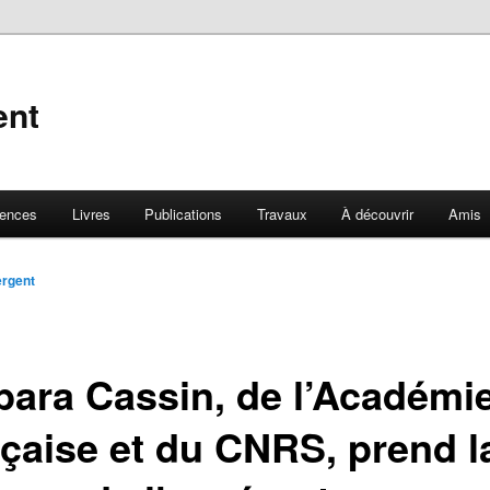
ent
rences
Livres
Publications
Travaux
À découvrir
Amis
ergent
bara Cassin, de l’Académi
nçaise et du CNRS, prend l