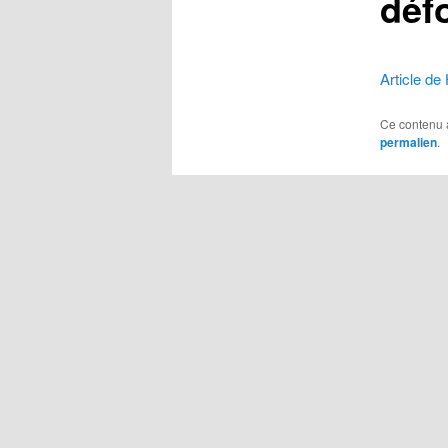
déf
Article d
Ce contenu 
permalien
.