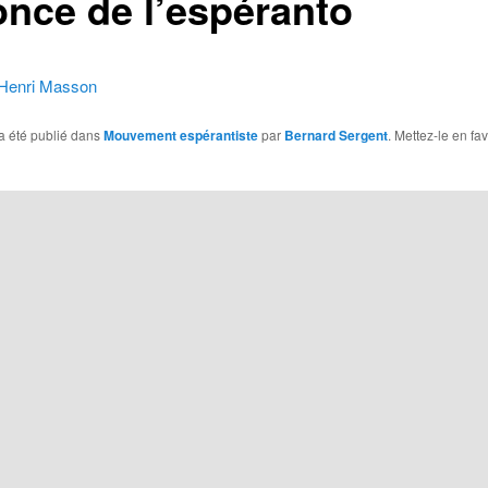
once de l’espéranto
e Henri Masson
a été publié dans
Mouvement espérantiste
par
Bernard Sergent
. Mettez-le en fa